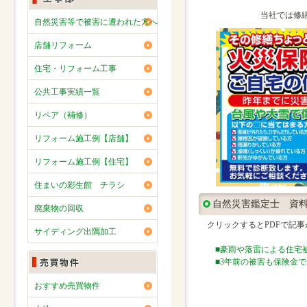
当社では修
自然災害等で被害に遭われた方へ
店舗リフォーム
住宅・リフォーム工事
公共工事実績一覧
リペア（補修）
リフォーム施工例【店舗】
リフォーム施工例【住宅】
住まいの彩生館 チラシ
自然災害鑑定士 資
廃棄物の回収
クリックするとPDFで記事
サイディング出隅加工
■豪雨や落雷による住宅被
■3年前の被害も保険金で
おすすめ売買物件